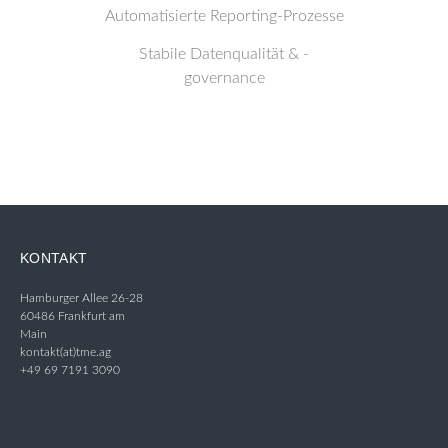
Automatisierte Reporting-Prozesse
Stabile Datenqualität & -
governance
KONTAKT
Hamburger Allee 26-28
60486 Frankfurt am
Main
kontakt(at)tme.ag
+49 69 7191 3090