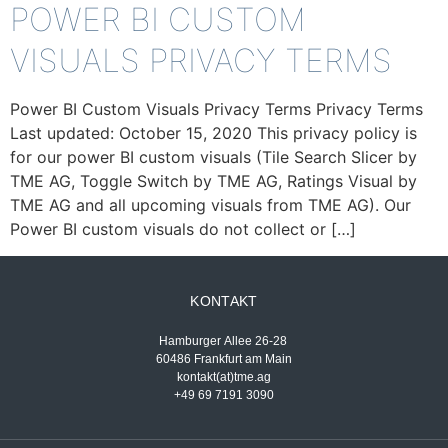
POWER BI CUSTOM
VISUALS PRIVACY TERMS
Power BI Custom Visuals Privacy Terms Privacy Terms
Last updated: October 15, 2020 This privacy policy is
for our power BI custom visuals (Tile Search Slicer by
TME AG, Toggle Switch by TME AG, Ratings Visual by
TME AG and all upcoming visuals from TME AG). Our
Power BI custom visuals do not collect or […]
KONTAKT
Hamburger Allee 26-28
60486 Frankfurt am Main
kontakt(at)tme.ag
+49 69 7191 3090